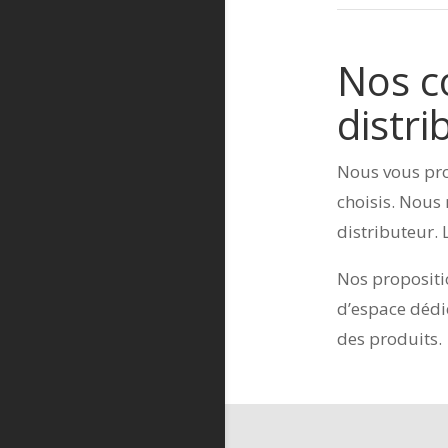
Nos co
distr
Nous vous pro
choisis. Nous 
distributeur. 
Nos propositi
d’espace dédié
des produits.