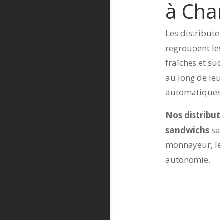
à Cha
Les distribut
regroupent le
fraîches et su
au long de leu
automatiques 
Nos distribut
sandwichs
sa
monnayeur, le
autonomie.