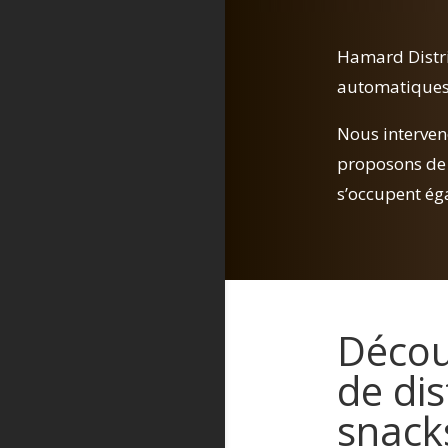
Hamard Distri
automatiques a
Nous interven
proposons de 
s’occupent éga
Décou
de dis
snack